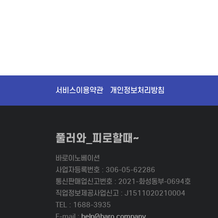
서비스이용약관
개인정보처리방침
풀러와_피로할때~
바로이노베이션
사업자등록번호 : 306-05-62286
통신판매업신고번호 : 2021-화성동부-0694호
직업정보제공사업신고 : J1511020210004
TEL : 1688-3935
E-mail :
help@baro.company