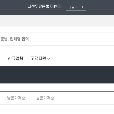
풀러와/할인적용 - 최대 80% OFF
사전무료등록 이벤트
바로가기
체
신규업체
고객지원
낮은가격순
높은가격순