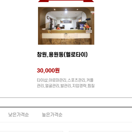
창원,용원동(헬로타이)
30,000원
타이샵,아로마관리,스포츠관리,커플
관리,얼굴관리,발관리,지압경락,찜질
관리,체형관리,스크럽(각질),림프관
리,로션관리,크림관리,주간할인,수면
가능,단체환영
낮은가격순
높은가격순