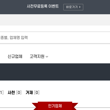
풀러와/할인적용 - 최대 80% OFF
사전무료등록 이벤트
바로가기
체
신규업체
고객지원
1
]
사천
[
0
]
거재
[
0
]
인기업체