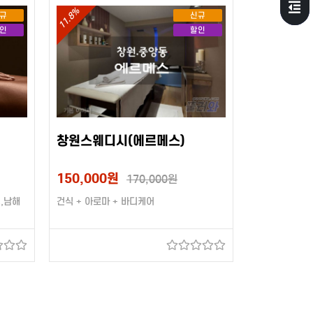
11.8%
규
신규
인
할인
창원스웨디시(에르메스)
150,000원
170,000원
,남해
건식 + 아로마 + 바디케어