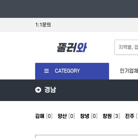
1:1문의
CATEGORY
인기업
경남
김해
[
0
]
양산
[
0
]
창녕
[
0
]
창원
[
3
]
진주
[