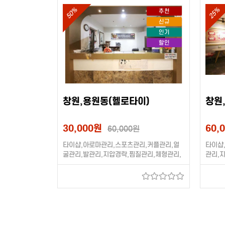
50%
25%
추천
신규
인기
할인
창원,용원동(헬로타이)
창원
30,000원
60,
60,000원
타이샵,아로마관리,스포츠관리,커플관리,얼
타이샵
굴관리,발관리,지압경락,찜질관리,체형관리,
관리,
스크럽(각질),림프관리,로션관리,크림관리,주
(태국
간할인,수면가능,단체환영