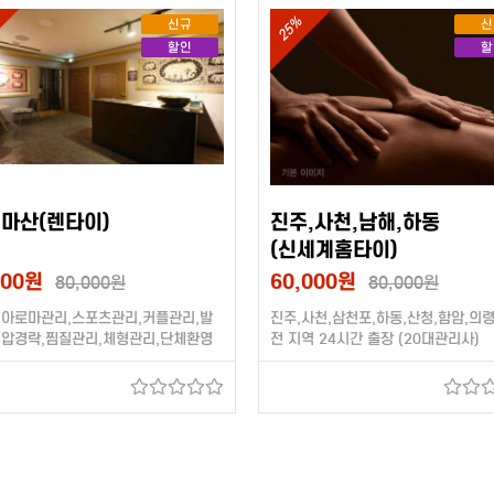
25%
신규
신
할인
할
,마산(렌타이)
진주,사천,남해,하동
(신세계홈타이)
000원
60,000원
80,000원
80,000원
,아로마관리,스포츠관리,커플관리,발
진주,사천,삼천포,하동,산청,함암,의령
지압경락,찜질관리,체형관리,단체환영
전 지역 24시간 출장 (20대관리사)
관리사)