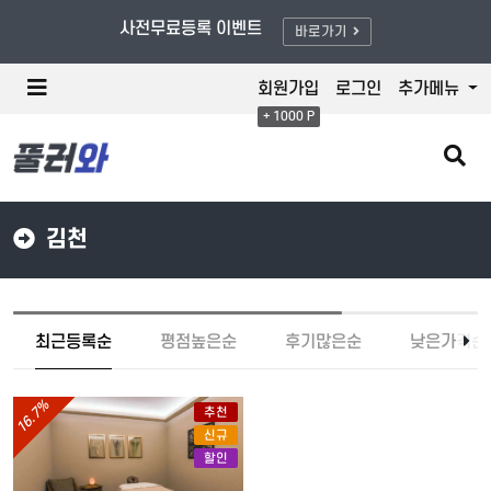
풀러와/할인적용 - 최대 80% OFF
사전무료등록 이벤트
바로가기
메
회원가입
로그인
추가메뉴
뉴
+ 1000 P
버
튼
검
색
버
튼
김천
최근등록순
평점높은순
후기많은순
낮은가격순
16.7%
추천
신규
할인