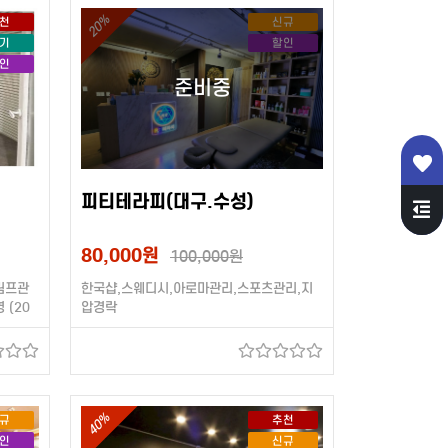
20%
천
신규
기
할인
인
피티테라피(대구.수성)
80,000원
100,000원
림프관
한국샵,스웨디시,아로마관리,스포츠관리,지
 (20
압경락
40%
규
추천
인
신규