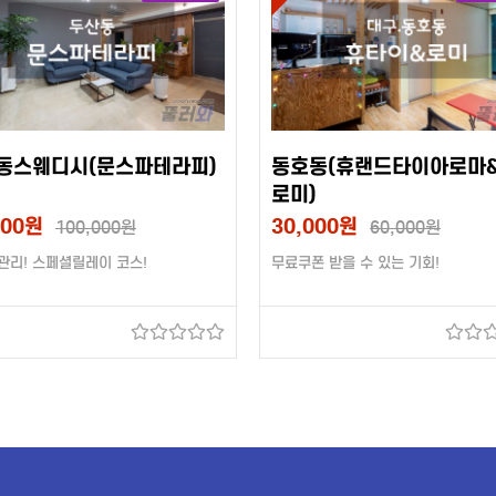
동스웨디시(문스파테라피)
동호동(휴랜드타이아로마
로미)
000원
30,000원
100,000원
60,000원
관리! 스페셜릴레이 코스!
무료쿠폰 받을 수 있는 기회!