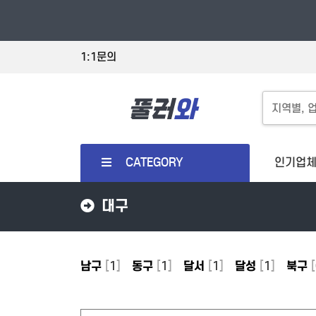
1:1문의
CATEGORY
인기업
대구
남구
[
1
]
동구
[
1
]
달서
[
1
]
달성
[
1
]
북구
[