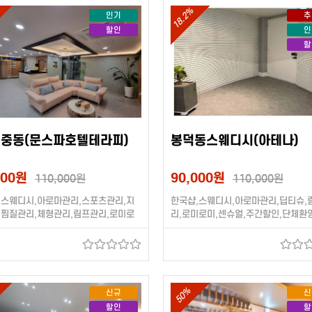
18.2%
인기
추
할인
인
할
,중동(문스파호텔테라피)
봉덕동스웨디시(아테나)
000원
90,000원
110,000원
110,000원
,스웨디시,아로마관리,스포츠관리,지
한국샵,스웨디시,아로마관리,딥티슈,
,찜질관리,체형관리,림프관리,로미로
리,로미로미,센슈얼,주간할인,단체환영
얼,호텔식,단체환영 (20대관리사)
대관리사)
50%
신규
신
할인
할