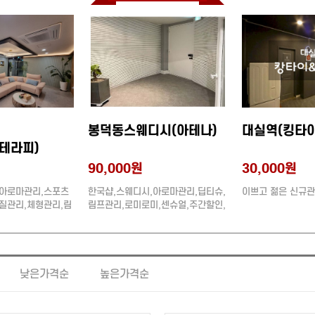
봉덕동스웨디시(아테나)
대실역(킹타
테라피)
90,000원
30,000원
,아로마관리,스포츠
한국샵,스웨디시,아로마관리,딥티슈,
이쁘고 젊은 신규
질관리,체형관리,림
림프관리,로미로미,센슈얼,주간할인,
센슈얼,호텔식,단체
단체환영 (20대관리사)
)
낮은가격순
높은가격순