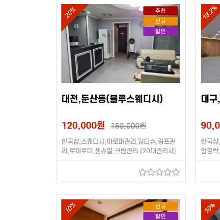
18.2%
20%
추천
신규
할인
대전,둔산동(블루스웨디시)
대구
120,000원
90,
150,000원
한국샵,스웨디시,아로마관리,딥티슈,림프관
한국샵
리,로미로미,센슈얼,크림관리 (20대관리사)
압경락
미,센슈
10%
20%
신규
할인