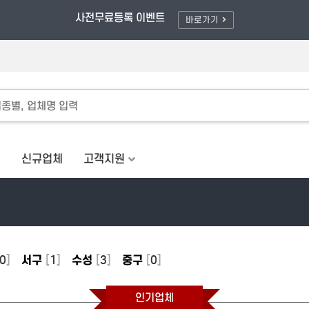
풀러와/할인적용 - 최대 80% OFF
사전무료등록 이벤트
바로가기
체
신규업체
고객지원
0
]
서구
[
1
]
수성
[
3
]
중구
[
0
]
인기업체