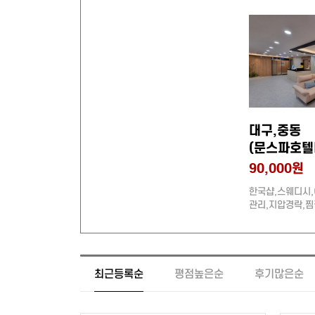
대구,중동
(문스파호텔
90,000원
한국샵,스웨디시
관리,지압경락,찜
프관리,로미로미,
환영 (20대관리사
최근등록순
평점높은순
후기많은순