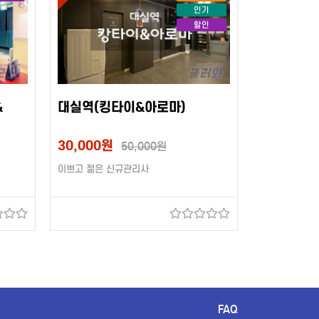
인기
할인
&
대실역(킹타이&아로마)
30,000원
50,000원
이쁘고 젊은 신규관리사
FAQ