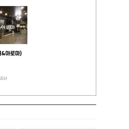
이&아로마)
관리사