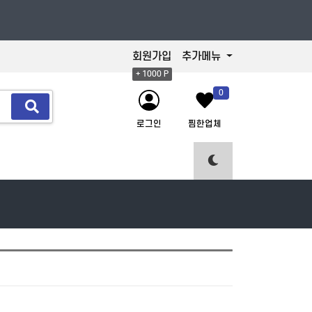
회원가입
추가메뉴
+ 1000 P
0
로그인
찜한업체