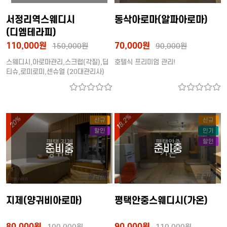
서정리역스웨디시
동삭아로마(알파아로마)
(디엠테라피)
110,000원
70,000원
150,000원
90,000원
스웨디시,아로마관리,스크럽(각질),딥
호텔식 프리미엄 관리!
티슈,로미로미,센슈얼 (20대관리사)
18.2%
20%
신규
신규
할인
인기
할인
지제(양귀비아로마)
평택안중스웨디시(가온)
80,000원
90,000원
100,000원
110,000원