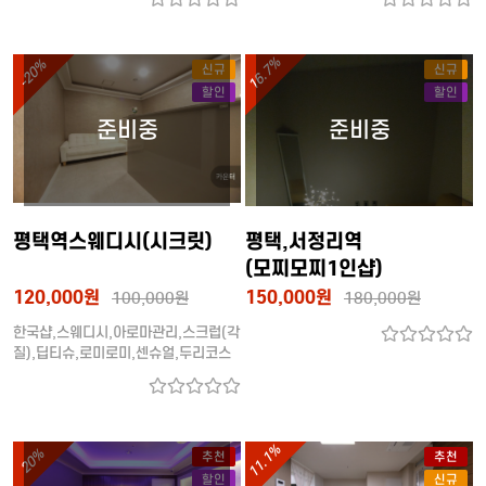
16.7%
-20%
신규
신규
할인
할인
평택역스웨디시(시크릿)
평택,서정리역
(모찌모찌1인샵)
120,000원
150,000원
100,000원
180,000원
한국샵,스웨디시,아로마관리,스크럽(각
질),딥티슈,로미로미,센슈얼,두리코스
(한국인관리사)
11.1%
20%
추천
추천
할인
신규