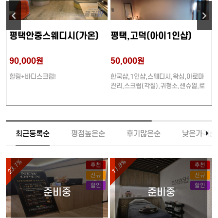
평택안중스웨디시(가온)
평택,고덕(아이1인샵)
90,000원
50,000원
7
힐링+바디스크럽!
한국샵,1인샵,스웨디시,왁싱,아로마
호
관리,스크럽(각질),귀청소,센슈얼,로
션관리,크림관리
최근등록순
평점높은순
후기많은순
낮은가격순
23.1%
11.8%
추천
추천
신규
신규
할인
할인