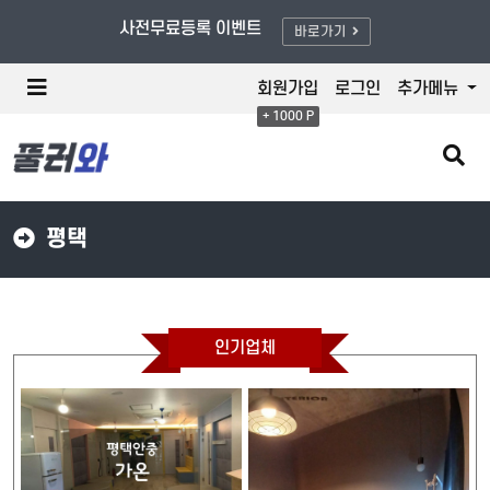
풀러와/할인적용 - 최대 80% OFF
사전무료등록 이벤트
바로가기
메
회원가입
로그인
추가메뉴
뉴
+ 1000 P
버
튼
검
색
버
튼
평택
인기업체