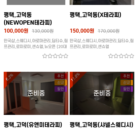
평택,고덕동
평택,고덕동(X테라피)
(NEWOPEN테라피)
100,000원
150,000원
130,000원
170,000원
한국샵,스웨디시,아로마관리,딥티슈,림
한국샵,스웨디시,아로마관리,딥티슈,림
프관리,로미로미,센슈얼,뉴오픈 (20대
프관리,로미로미,센슈얼
관리사)
11.8%
6.3%
추천
추천
신규
신규
할인
할인
평택,고덕(유앤미테라피)
평택,고덕동(샤넬스웨디시)