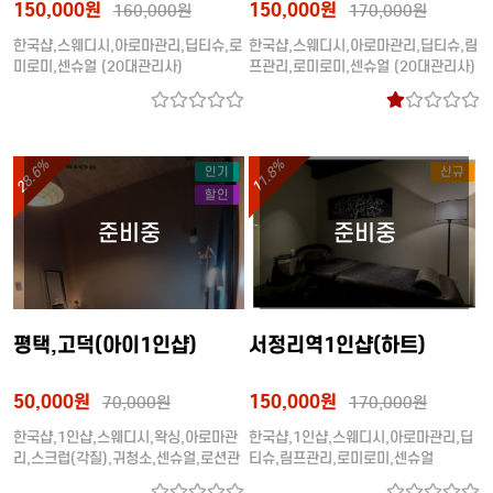
150,000원
150,000원
160,000원
170,000원
한국샵,스웨디시,아로마관리,딥티슈,로
한국샵,스웨디시,아로마관리,딥티슈,림
미로미,센슈얼 (20대관리사)
프관리,로미로미,센슈얼 (20대관리사)
28.6%
11.8%
인기
신규
할인
평택,고덕(아이1인샵)
서정리역1인샵(하트)
50,000원
150,000원
70,000원
170,000원
한국샵,1인샵,스웨디시,왁싱,아로마관
한국샵,1인샵,스웨디시,아로마관리,딥
리,스크럽(각질),귀청소,센슈얼,로션관
티슈,림프관리,로미로미,센슈얼
리,크림관리