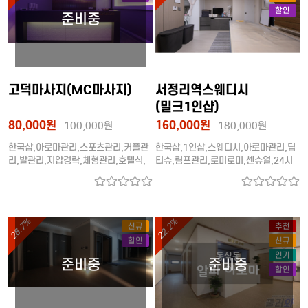
할인
고덕마사지(MC마사지)
서정리역스웨디시
(밀크1인샵)
80,000원
160,000원
100,000원
180,000원
한국샵,아로마관리,스포츠관리,커플관
한국샵,1인샵,스웨디시,아로마관리,딥
리,발관리,지압경락,체형관리,호텔식,
티슈,림프관리,로미로미,센슈얼,24시
단체환영 (20대관리사)
간 (20대관리사)
26.7%
22.2%
신규
추천
할인
신규
인기
할인