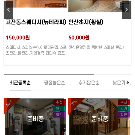
고잔동스웨디시(뉴테라피)
안산초지(황실)
150,000원
50,000원
4
플
스웨디시,스파(SPA),아로마관리,스포
전신온열찜을 동반한 스페셜 관리!
타
야
츠관리,발관리,지압경락,딥티슈,림프
관
)
관리,로미로미,센슈얼,두리코스(2
간
인),24시간,단체환영 (20대관리시)
최근등록순
평점높은순
후기많은순
낮은가격순
20%
20%
추천
추천
인기
인기
할인
할인