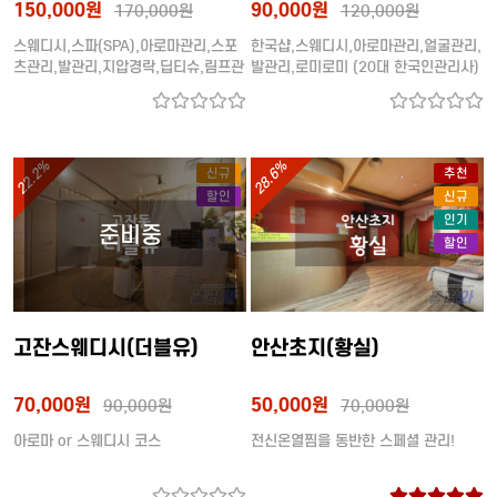
150,000원
90,000원
170,000원
120,000원
스웨디시,스파(SPA),아로마관리,스포
한국샵,스웨디시,아로마관리,얼굴관리,
츠관리,발관리,지압경락,딥티슈,림프관
발관리,로미로미 (20대 한국인관리사)
리,로미로미,센슈얼,두리코스(2인),24
시간,단체환영 (20대관리시)
22.2%
28.6%
신규
추천
할인
신규
인기
할인
고잔스웨디시(더블유)
안산초지(황실)
70,000원
50,000원
90,000원
70,000원
아로마 or 스웨디시 코스
전신온열찜을 동반한 스페셜 관리!