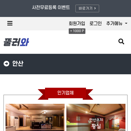
풀러와/할인적용 - 최대 80% OFF
사전무료등록 이벤트
바로가기
메
회원가입
로그인
추가메뉴
뉴
+ 1000 P
버
튼
검
색
버
튼
안산
인기업체