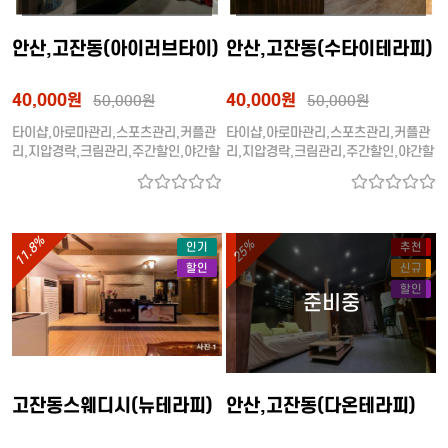
안산,고잔동(아이러브타이)
안산,고잔동(수타이테라피)
40,000원
40,000원
50,000원
50,000원
타이샵,아로마관리,스포츠관리,커플관
타이샵,아로마관리,스포츠관리,커플관
리,지압경락,크림관리,주간할인,야간할
리,지압경락,크림관리,주간할인,야간할
인,단체환영 (20/30대 관리사)
인,단체환영 (20/30대 관리사)
11.8%
25%
인기
추천
할인
신규
할인
고잔동스웨디시(뉴테라피)
안산,고잔동(다온테라피)